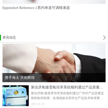
Eppendorf Reference 2系列单道可调移液器
资讯动态
携手海太 共创辉煌
莱佳厌氧微需氧培养系统顺利通过产品质量检测
莱佳厌氧/微需养培养系统顺利通过广州市产品质量监
督检验所检测，各项指标全部符合产品技术标准要
求。
2007-07-25